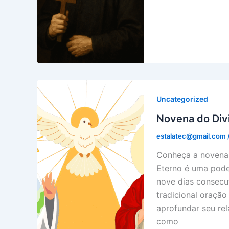
Uncategorized
Novena do Divi
estalatec@gmail.com
Conheça a novena 
Eterno é uma pode
nove dias consecut
tradicional oração
aprofundar seu re
como