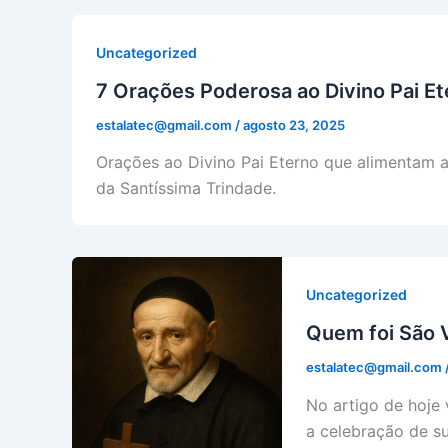
Uncategorized
7 Orações Poderosa ao Divino Pai E
estalatec@gmail.com
/
agosto 23, 2025
Orações ao Divino Pai Eterno que alimentam a
da Santíssima Trindade.
Uncategorized
Quem foi São 
estalatec@gmail.com
No artigo de hoje
a celebração de su