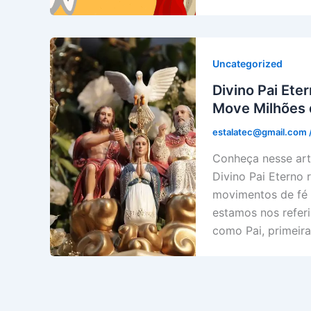
Uncategorized
Divino Pai Ete
Move Milhões 
estalatec@gmail.com
Conheça nesse art
Divino Pai Eterno 
movimentos de fé p
estamos nos refer
como Pai, primeir