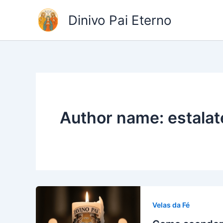
Ir
Dinivo Pai Eterno
para
o
conteúdo
Author name: estala
Velas da Fé