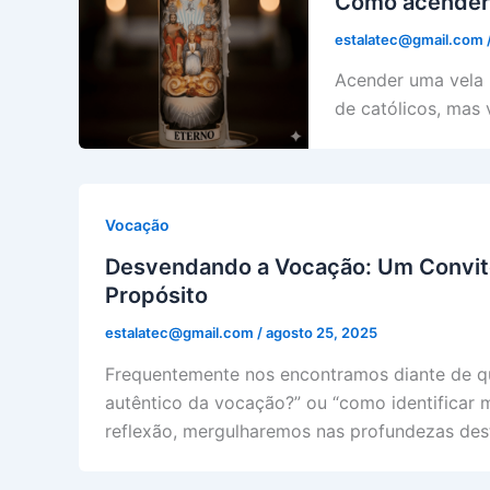
Como acender 
estalatec@gmail.com
Acender uma vela 
de católicos, mas
Vocação
Desvendando a Vocação: Um Convite
Propósito
estalatec@gmail.com
/
agosto 25, 2025
Frequentemente nos encontramos diante de q
autêntico da vocação?” ou “como identificar 
reflexão, mergulharemos nas profundezas des